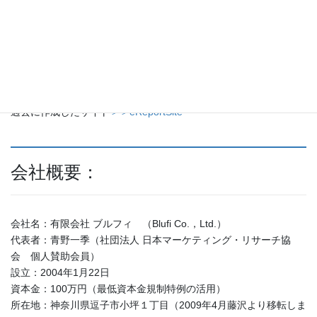
弊社の代表を務める青野一季は大日本印刷株式会社で法人営業、
その後米国でMBAを取得、帰国後は市場調査会社大手のリサー
チ・インターナショナル・ジャパン（現ジャパン・カンター・リ
サーチ）で約８年ほど多数の調査プロジェクトの企画分析に携わ
りました。
過去に作成したサイト
＞＞eReportSite
会社概要：
会社名：有限会社 ブルフィ （Blufi Co.，Ltd.）
代表者：青野一季（社団法人 日本マーケティング・リサーチ協
会 個人賛助会員）
設立：2004年1月22日
資本金：100万円（最低資本金規制特例の活用）
所在地：神奈川県逗子市小坪１丁目（2009年4月藤沢より移転しま