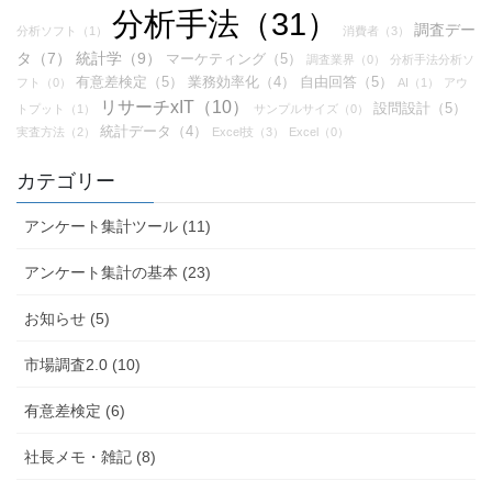
分析手法（31）
調査デー
分析ソフト（1）
消費者（3）
タ（7）
統計学（9）
マーケティング（5）
調査業界（0）
分析手法分析ソ
有意差検定（5）
業務効率化（4）
自由回答（5）
フト（0）
AI（1）
アウ
リサーチxIT（10）
設問設計（5）
トプット（1）
サンプルサイズ（0）
統計データ（4）
実査方法（2）
Excel技（3）
Excel（0）
カテゴリー
アンケート集計ツール (11)
アンケート集計の基本 (23)
お知らせ (5)
市場調査2.0 (10)
有意差検定 (6)
社長メモ・雑記 (8)