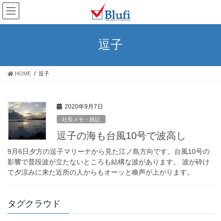
コ
ナ
ン
ビ
テ
ゲ
ン
ー
逗子
ツ
シ
へ
ョ
ス
ン
HOME
逗子
キ
に
ッ
移
プ
動
2020年9月7日
社長メモ・雑記
逗子の海も台風10号で波高し
9月6日夕方の逗子マリーナから見た江ノ島方向です。台風10号の
影響で普段波が立たないところも結構な波があります。 波が砕け
て夕涼みに来た近所の人からもオーッと喚声が上がります。
タグクラウド