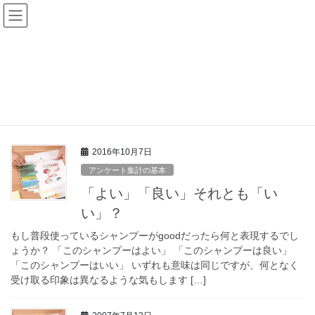
コ
ナ
ン
ビ
テ
ゲ
ン
ー
設問設計
ツ
シ
へ
ョ
ス
ン
HOME
設問設計
キ
に
ッ
移
プ
動
2016年10月7日
アンケート集計の基本
「よい」「良い」それとも「い
い」？
もし普段使っているシャンプーがgoodだったら何と表現するでし
ょうか？ 「このシャンプーはよい」 「このシャンプーは良い」
「このシャンプーはいい」 いずれも意味は同じですが、何となく
受け取る印象は異なるような気もします […]