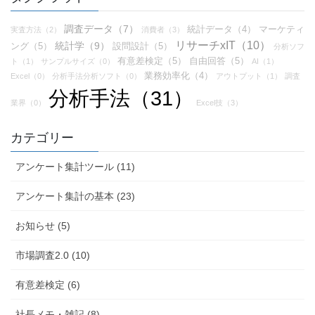
調査データ（7）
統計データ（4）
マーケティ
実査方法（2）
消費者（3）
リサーチxIT（10）
統計学（9）
ング（5）
設問設計（5）
分析ソフ
有意差検定（5）
自由回答（5）
ト（1）
サンプルサイズ（0）
AI（1）
業務効率化（4）
Excel（0）
分析手法分析ソフト（0）
アウトプット（1）
調査
分析手法（31）
業界（0）
Excel技（3）
カテゴリー
アンケート集計ツール (11)
アンケート集計の基本 (23)
お知らせ (5)
市場調査2.0 (10)
有意差検定 (6)
社長メモ・雑記 (8)