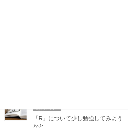
自由回答のACコードの作り方
AC（アフターコーディング）とは 自由回答（OA=Open answer）
のアフターコーディング（AC=After coding）とは、回答文章（テ
キスト情報）という質的なデータをコードという記号（数値）に
置き換えて量的 […]
2019年2月13日
統計リテラシー
日本人の評価はやはり減点思考か
「世界のAmazonレビュー徹底比較 日本人のレビューは本当に辛
口!?」というタイトルの記事が「家電批評 2019年2月号」に掲載
されていました。Amazonのレビューの書き込み方の違いを日本と
海外で比較したもので、 日 […]
2018年7月17日
統計リテラシー
「R」について少し勉強してみよう
かと