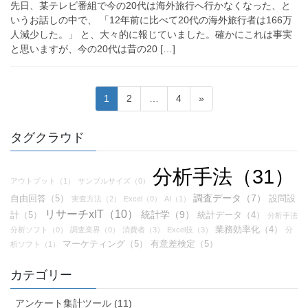
先日、某テレビ番組で今の20代は海外旅行へ行かなくなった、と
いうお話しの中で、 「12年前に比べて20代の海外旅行者は166万
人減少した。」 と、大々的に報じていました。確かにこれは事実
と思いますが、今の20代は昔の20 […]
投
固
固
固
1
2
…
4
»
稿
定
定
定
ペ
ペ
ペ
ナ
タグクラウド
ー
ー
ー
ビ
ジ
ジ
ジ
分析手法（31）
ゲ
アウトプット（1）
サンプルサイズ（0）
ー
調査データ（7）
自由回答（5）
設問設
実査方法（2）
Excel（0）
AI（1）
シ
リサーチxIT（10）
統計学（9）
計（5）
統計データ（4）
分析手法
業務効率化（4）
分析ソフト（0）
調査業界（0）
消費者（3）
Excel技（3）
分
ョ
マーケティング（5）
有意差検定（5）
析ソフト（1）
ン
カテゴリー
アンケート集計ツール (11)