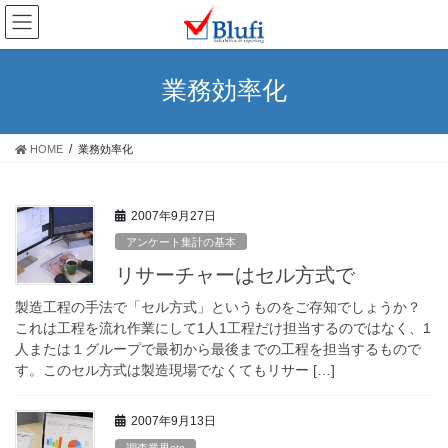
コ
ナ
ン
ビ
テ
ゲ
ン
ー
業務効率化
ツ
シ
へ
ョ
ス
ン
HOME
業務効率化
キ
に
ッ
移
プ
動
2007年9月27日
アンケート集計の基本
リサーチャーはセル方式で
製造工程の手法で「セル方式」というものをご存知でしょうか？
これは工程を流れ作業にして1人1工程だけ担当するのではなく、1
人または１グループで最初から最後までの工程を担当するもので
す。このセル方式は製造現場でなくてもリサー […]
2007年9月13日
調査業界etc