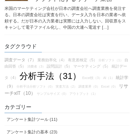
米国のマーケティング会社が日本の調査会社へ調査業務を発注す
る。日本の調査会社は実査を行い、データ入力を日本の業者へ依
頼する。だが日本の入力業者は実際には入力しない。回収票をス
キャンして電子ファイル化し、中国の大連へ電送す […]
タグクラウド
調査データ（7）
業務効率化（4）
有意差検定（5）
自
分析ソフト（1）
由回答（5）
設問設計（5）
マーケティング（5）
統計デー
消費者（3）
分析手法（31）
統計学
タ（4）
Excel技（3）
AI（1）
リサ
（9）
分析手法分析ソフト（0）
実査方法（2）
調査業界（0）
Excel（0）
ーチxIT（10）
サンプルサイズ（0）
アウトプット（1）
カテゴリー
アンケート集計ツール (11)
アンケート集計の基本 (23)