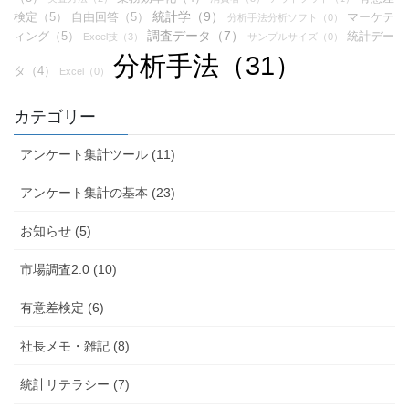
統計学（9）
検定（5）
自由回答（5）
マーケテ
分析手法分析ソフト（0）
調査データ（7）
ィング（5）
統計デー
Excel技（3）
サンプルサイズ（0）
分析手法（31）
タ（4）
Excel（0）
カテゴリー
アンケート集計ツール (11)
アンケート集計の基本 (23)
お知らせ (5)
市場調査2.0 (10)
有意差検定 (6)
社長メモ・雑記 (8)
統計リテラシー (7)