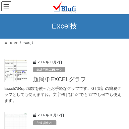
コ
ナ
ン
ビ
テ
ゲ
ン
ー
Excel技
ツ
シ
へ
ョ
ス
ン
HOME
Excel技
キ
に
ッ
移
プ
動
2007年11月2日
集計用EXCELテク
超簡単EXCELグラフ
ExcelのRept関数を使ったお手軽なグラフです。GT集計の簡易グ
ラフとしても使えますね。文字列”|”は”☆”でも”□”でも何でも使え
ます。
2007年10月12日
市場調査2.0