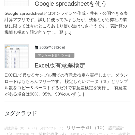
Google spreadsheetを使う
Google spreadsheetとはオンラインで作成・共有・公開できる表
計算アプリです。試しに使ってみましたが、残念ながら弊社の業
務に限っては今のところあまり使い道はなさそうです。表計算の
機能も極めて限定的ですし、動 […]
2005年6月20日
アンケート集計ツール
Excel版有意差検定
EXCELで異なるサンプル間での有意差検定を実行します。ダウン
ロードはもちろんフリーです。 検定したいデータ（％）とサンプ
ル数をコピー＆ペーストするだけで有意差検定を実行し、有意差
がある場合は90%、95%、99%のいず […]
タグクラウド
リサーチxIT（10）
設問設計
調査業界（0）
AI（1）
分析ソフト（1）
（5）
業務効率化（4）
有意差
実査方法（2）
消費者（3）
アウトプット（1）