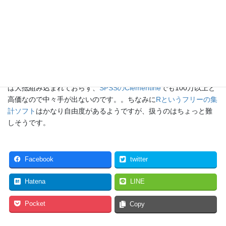
が、決定木（ディシジョンツリー）、連関規則（バスケット分
析）、ニューラルネット等については依頼というか、問い合わせ
すらありません。サービスに掲げていないので当たり前と言えば
当たり前ですが。後者の分析方法、特にバスケット分析などはア
ンケートによる回答データというよりは、商品の購買履歴などロ
グデータの解析として使われることが多いのではないでしょう
か。興味はあるのですが、通常の集計ソフトでは後者の分析方法
は大抵組み込まれておらず、
SPSSのClementine
でも100万以上と
高価なので中々手が出ないのです。。ちなみに
Rというフリーの集
計ソフト
はかなり自由度があるようですが、扱うのはちょっと難
しそうです。
Facebook
twitter
Hatena
LINE
Pocket
Copy