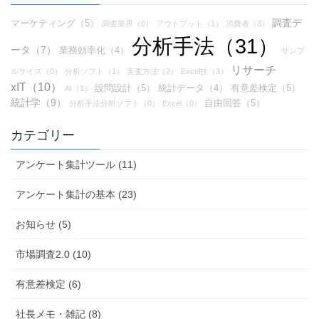
調査デ
マーケティング（5）
調査業界（0）
アウトプット（1）
消費者（3）
分析手法（31）
ータ（7）
業務効率化（4）
サンプ
リサーチ
ルサイズ（0）
分析ソフト（1）
実査方法（2）
Excel技（3）
xIT（10）
設問設計（5）
統計データ（4）
有意差検定（5）
AI（1）
統計学（9）
自由回答（5）
分析手法分析ソフト（0）
Excel（0）
カテゴリー
アンケート集計ツール (11)
アンケート集計の基本 (23)
お知らせ (5)
市場調査2.0 (10)
有意差検定 (6)
社長メモ・雑記 (8)