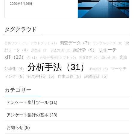
2020年4月26日
タグクラウド
調査データ（7）
統
分析ソフト（1）
アウトプット（1）
サンプルサイズ（0）
リサーチ
統計学（9）
計データ（4）
消費者（3）
実査方法（2）
xIT（10）
業務
AI（1）
分析手法分析ソフト（0）
調査業界（0）
Excel（0）
分析手法（31）
効率化（4）
マーケテ
Excel技（3）
ィング（5）
有意差検定（5）
自由回答（5）
設問設計（5）
カテゴリー
アンケート集計ツール (11)
アンケート集計の基本 (23)
お知らせ (5)