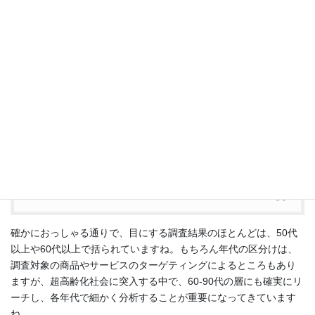
今の日本は、シニアのマーケットのことを考えてい
ない。極端な例だが、アンケートによっては、年代
を尋ねる項目が「10代、20代、30代、40代、50
代、60代以上」となっていることがある。私に言
わせると、60歳の人と90歳の人はものすごく違
う。なのに、リサーチャーは自分が高齢者じゃない
から気がつかない。
出典元：
週刊東洋経済2020年1月18日号
確かにおっしゃる通りで、目にする調査結果のほとんどは、50代
以上や60代以上で括られていますね。もちろん年代の区分けは、
調査対象の商品やサービスのターゲティングによるところもあり
ますが、超高齢化社会に突入する中で、60-90代の層にも確実にリ
ーチし、各年代で細かく分析することが重要になってきています
ね。