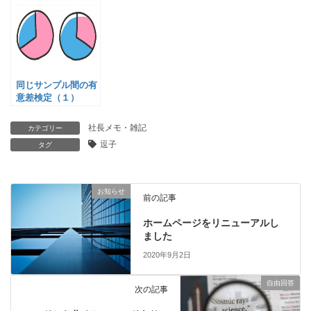
同じサンプル間の有
意差検定（１）
社長メモ・雑記
カテゴリー
逗子
タグ
お知らせ
前の記事
ホームページをリニューアルし
ました
2020年9月2日
自由回答
次の記事