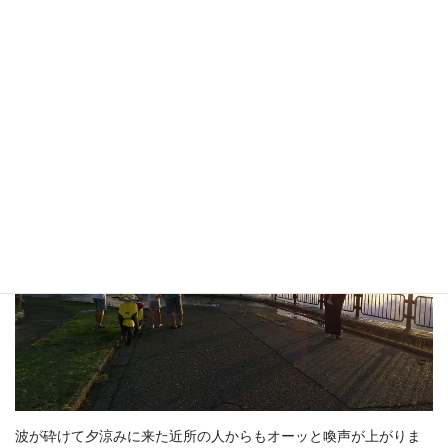
9月6日夕方の逗子マリーナから見た江ノ島方向です。台風10号の
影響で普段波が立たないところも結構な波があります。
波が砕けて夕涼みに来た近所の人からもオーッと喚声が上がりま