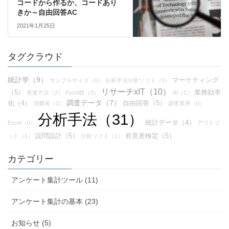
コードから作るか、コードあり
きか～自由回答AC
2021年1月25日
タグクラウド
統計学（9）
マーケティング
サンプルサイズ（0）
分析手法分析ソフト（0）
リサーチxIT（10）
（5）
業務効率
実査方法（2）
Excel技（3）
AI（1）
調査データ（7）
化（4）
自由回答（5）
消費者（3）
調査業界（0）
分析手法（31）
統計データ（4）
Excel（0）
アウトプ
設問設計（5）
有意差検定（5）
ット（1）
分析ソフト（1）
カテゴリー
アンケート集計ツール (11)
アンケート集計の基本 (23)
お知らせ (5)