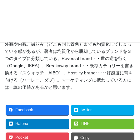
棚に並ぶ商品がどれもみな同じに見える、という経験はおわりだ
ろうか？ビジネスの成功要因は競争力にある。競争力とはいかに
他社と差別化できるか、であるが、競争力を測るために行ったポ
ジショニングマップや市場調査などの分析結果から自社製品の弱
みの改善に集中するあまり、結果的には「均質化を促すムチにな
ってしまう」、と指摘している。これは商品のみならず、店舗の
外観や内観、街並み（どこも同じ景色）までも均質化してしまっ
ている感があるが、著者は均質化から脱却しているブランドを３
つのタイプに分類している。Reversal brand・・世の逆を行く
（Google、IKEA）、Breakaway brand・・既存カテゴリーを書き
換える（スウォッチ、AIBO）、Hostility brand･････好感度に背を
向ける（ハーレー、ダブ）。マーケティングに携わっている方に
は一読の価値があるかと思います。
Facebook
twitter
Hatena
LINE
Pocket
Copy