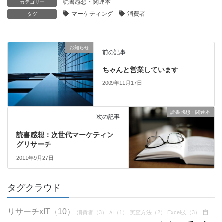
読書感想・関連本
カテゴリー
マーケティング
消費者
タグ
お知らせ
前の記事
ちゃんと営業しています
2009年11月17日
読書感想・関連本
次の記事
読書感想：次世代マーケティン
グリサーチ
2011年9月27日
タグクラウド
リサーチxIT（10）
自
消費者（3）
AI（1）
実査方法（2）
Excel技（3）