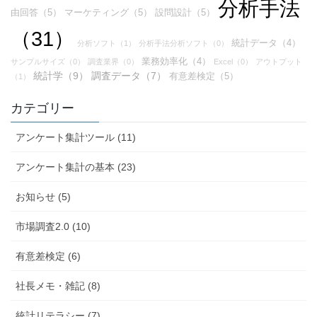
分析手法
由回答（5）
マーケティング（5）
設問設計（5）
（31）
統計データ（4）
分析ソフト（1）
分析手法分析ソフト（0）
業務効率化（4）
サンプルサイズ（0）
調査業界（0）
Excel（0）
アウトプット
統計学（9）
調査データ（7）
有意差検定（5）
（1）
カテゴリー
アンケート集計ツール (11)
アンケート集計の基本 (23)
お知らせ (5)
市場調査2.0 (10)
有意差検定 (6)
社長メモ・雑記 (8)
統計リテラシー (7)